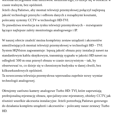
czasie realnym, bez opóźnień.
Jeżeli chcą Państwo, aby montaż telewizji przemysłowej połączył najlepszą
jakość technologii przesyłu i odbioru danych z rozsądnymi kosztami,
polecamy systemy CCTV w technologii HD-TVI.
To prawdziwa rewolucja na rynku telewizji przemysłowych – rozwiązanie
łączące najlepsze zalety monitoringu analogowego i IP.
W naszej ofercie znaleźć można kompletny zestaw urządzeń i akcesoriów
umożliwiających montaż telewizji przemysłowej w technologii HD – TVI.
System HQVision zagwarantuje: lepszą jakość obrazu przy instalacji nawet na
standardowym kablu skrętkowym, transmisję sygnału w jakości HD nawet na
odległość 500 m oraz przesył obrazu w czasie rzeczywistym – tak, by
obserwować to, co dzieje się w chronionym budynku w danej chwili, bez
kilkusekundowych opóźnień.
Ta nowoczesna telewizja przemysłowa wprowadza zupełnie nowy wymiar
technologii analogowej.
Oferujemy zarówno kamery analogowe Turbo HD- TVI, które zapewniają
profesjonalną rejestrację obrazu, specjalistyczne rejestratory, obiekty CCTV, jak
również wszelkie akcesoria instalacyjne. Jeżeli potrzebują Państwo gotowego
do działania kompletu urządzeń i akcesoriów – polecamy nasze zestawy Turbo
HD.