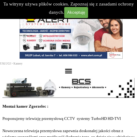
>
Ta witryny używa plików cookies. Zapoznaj się z zasadami ochrony
Przejdź do treści
Select Language
▼
danych.
Akceptuję
USŁUGI >
Kamery
Pomiń menu
Montaż kamer Zgorzelec :
Proponujemy telewizję przemysłową CCTV systemy TurboHD HD-TVI
Nowoczesna telewizja przemysłowa zapewnia doskonałej jakości obraz z
wieloma szczegółami oraz możliwość śledzenia tego, co dzieje się w obiekcie w