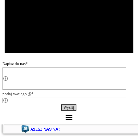
Napisz do nas
*
wpisz swoją wiadomość
podaj swojego @
*
wpisz swój @
Pomiń menu