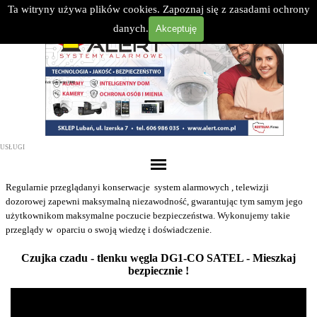
>
Ta witryny używa plików cookies. Zapoznaj się z zasadami ochrony
Przejdź do treści
Select Language
▼
danych.
Akceptuję
USŁUGI
Pomiń menu
Regularnie przeglądanyi konserwacje system alarmowych , telewizji
dozorowej zapewni maksymalną niezawodność, gwarantując tym samym jego
użytkownikom maksymalne poczucie bezpieczeństwa. Wykonujemy takie
przeglądy w oparciu o swoją wiedzę i doświadczenie.
Czujka czadu - tlenku węgla DG1-CO SATEL - Mieszkaj
bezpiecznie !
The owner of the requested video does not allow it to be played in embedded
players.